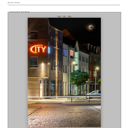
Hartmut Höhna
Heimatstadt Spremberg
Zurück
Index
Weiter
20.0 Sek. bei f / 18 ISO 100 EF-M55-200mm f/4.5-6.3 IS STM Hartmut Hoehna